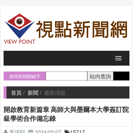
Toggl
naviga
搜尋新聞關鍵字
首頁
新聞
最新消息
開啟教育新篇章 高師大與墨爾本大學簽訂院
級學術合作備忘錄
葉璟頤
2024/05/07
15717