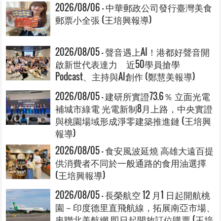
2026/08/06 - 中華郵政公司發行臺灣美食
郵票小全張 (王培興報導)
2026/08/05 - 聲音遇上AI！港都好聲音開
啟新世代表達力 近50學員搶學
Podcast、主持與AI創作 (鄭慧美報導)
2026/08/05 - 建研所實證73.6％ 立面光電
補城市綠電 光電新制8月上路，中央實證
與桃園場域形成淨零建築推進鏈 (王培興
報導)
2026/08/05 - 食安風波延燒 高雄大遠百提
供消費者不同於一般通路的食用油選擇
(王培興報導)
2026/08/05 - 長榮航空 12 月1 日起開航桃
園－印度德里直飛航線，拓展南亞市場、
串聯北美航網 即日起開放訂位購票 (王培