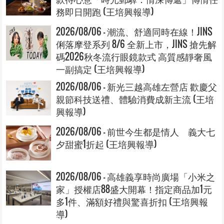
務即日開跑 (王培興報導)
2026/08/06 - 潮流、舒適同時在線！JINS
俐落摩登系列 8/6 全新上市，JINS 搶先解
碼2026秋冬流行眼鏡款式 高質感靜奢風
一副搞定 (王培興報導)
2026/08/06 - 新光三越高雄左營店 歡慶父
親節科技送禮、體驗消費成新主流 (王培
興報導)
2026/08/06 - 前世今生都是情人 義大七
夕甜蜜1折起 (王培興報導)
2026/08/06 - 高雄義享時尚廣場「小米之
家」授權店88盛大開幕！指定商品加1元
多1件、滿額好禮與驚喜折扣 (王培興報
導)