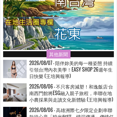
其他新聞
2026/08/07 - 陪伴妳美的每一種姿態 持續
引領台灣內衣美學！EASY SHOP 26週年生
日快樂 (王培興報導)
2026/08/06 - 不只客房減塑！和逸飯店·台
南西門館將ESG融入親子旅程，串聯在地
小農採果與走讀文化新體驗 (王培興報導)
2026/08/06 - 高雄洲際七夕限定企劃串聯
款待心意「時光郵驛．情深傳遞」傳情任