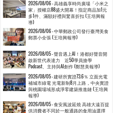
2026/08/06 - 高雄義享時尚廣場「小米之
家」授權店88盛大開幕！指定商品加1元
多1件、滿額好禮與驚喜折扣 (王培興報
導)
2026/08/06 - 中華郵政公司發行臺灣美食
郵票小全張 (王培興報導)
2026/08/05 - 聲音遇上AI！港都好聲音開
啟新世代表達力 近50學員搶學
Podcast、主持與AI創作 (鄭慧美報導)
2026/08/05 - 建研所實證73.6％ 立面光電
補城市綠電 光電新制8月上路，中央實證
與桃園場域形成淨零建築推進鏈 (王培興
報導)
2026/08/05 - 食安風波延燒 高雄大遠百提
供消費者不同於一般通路的食用油選擇