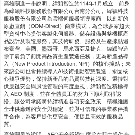
高雄關進一步說明，緯穎智造於114年1月成立，前身
為緯穎科技服務股份有限公司台南分公司。緯穎科技
服務股份有限公司為雲端伺服器領導廠商，以創新的
原廠直銷（ODM-Direct）商業模式，為全球多家超大
型資料中心提供客製化伺服器、儲存設備與整機櫃產
品設計及製造服務，其技術研發、服務及生產據點遍
布臺灣、美國、墨西哥、馬來西亞及捷克。緯穎智造
除了肩負了前開高品質生產製造任務，更為新產品導
入（New Product Introduction, NPI）的核心據點；未
來該公司也會持續導入AI技術推動智慧製造，鞏固核
心競爭優勢，保持新產品的品質與技術深度。秉持對
供應鏈安全與風險管理的高度重視，緯穎智造積極導
入 AEO 制度，並在全體員工的努力下順利取得認
證。該公司承諾將持續精進各項安全政策，積極維護
全球供應鏈的安全與穩定，並與可信賴的事業夥伴攜
手合作，為客戶提供更安全、便捷且高效的服務品
質。
高雄關另為說明，AEO安全認證制度旨在藉由提供合