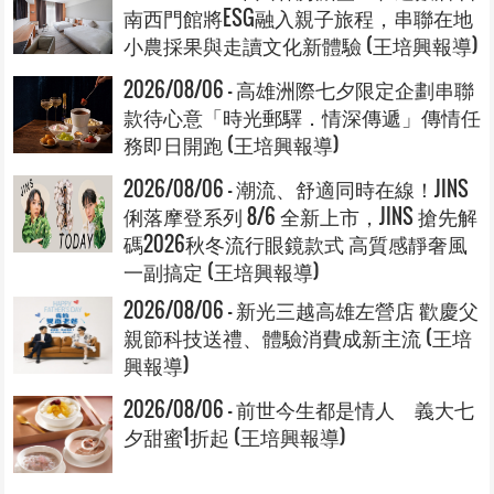
南西門館將ESG融入親子旅程，串聯在地
小農採果與走讀文化新體驗 (王培興報導)
2026/08/06 - 高雄洲際七夕限定企劃串聯
款待心意「時光郵驛．情深傳遞」傳情任
務即日開跑 (王培興報導)
2026/08/06 - 潮流、舒適同時在線！JINS
俐落摩登系列 8/6 全新上市，JINS 搶先解
碼2026秋冬流行眼鏡款式 高質感靜奢風
一副搞定 (王培興報導)
2026/08/06 - 新光三越高雄左營店 歡慶父
親節科技送禮、體驗消費成新主流 (王培
興報導)
2026/08/06 - 前世今生都是情人 義大七
夕甜蜜1折起 (王培興報導)