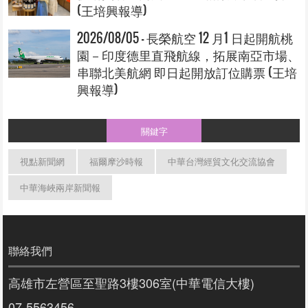
(王培興報導)
2026/08/05 - 長榮航空 12 月1 日起開航桃
園－印度德里直飛航線，拓展南亞市場、
串聯北美航網 即日起開放訂位購票 (王培
興報導)
關鍵字
視點新聞網
福爾摩沙時報
中華台灣經貿文化交流協會
中華海峽兩岸新聞報
聯絡我們
高雄市左營區至聖路3樓306室(中華電信大樓)
07-5563456