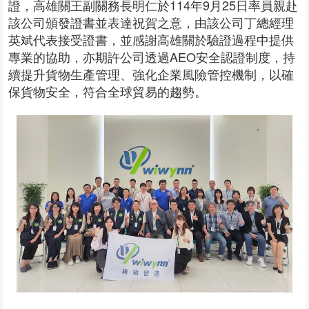
證，高雄關王副關務長明仁於114年9月25日率員親赴
該公司頒發證書並表達祝賀之意，由該公司丁總經理
英斌代表接受證書，並感謝高雄關於驗證過程中提供
專業的協助，亦期許公司透過AEO安全認證制度，持
續提升貨物生產管理、強化企業風險管控機制，以確
保貨物安全，符合全球貿易的趨勢。