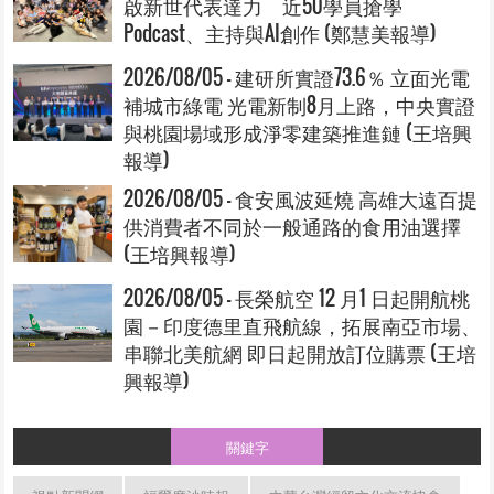
啟新世代表達力 近50學員搶學
Podcast、主持與AI創作 (鄭慧美報導)
2026/08/05 - 建研所實證73.6％ 立面光電
補城市綠電 光電新制8月上路，中央實證
與桃園場域形成淨零建築推進鏈 (王培興
報導)
2026/08/05 - 食安風波延燒 高雄大遠百提
供消費者不同於一般通路的食用油選擇
(王培興報導)
2026/08/05 - 長榮航空 12 月1 日起開航桃
園－印度德里直飛航線，拓展南亞市場、
串聯北美航網 即日起開放訂位購票 (王培
興報導)
關鍵字