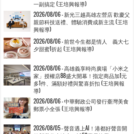
一副搞定 (王培興報導)
2026/08/06 - 新光三越高雄左營店 歡慶父
親節科技送禮、體驗消費成新主流 (王培
興報導)
2026/08/06 - 前世今生都是情人 義大七
夕甜蜜1折起 (王培興報導)
2026/08/06 - 高雄義享時尚廣場「小米之
家」授權店88盛大開幕！指定商品加1元
多1件、滿額好禮與驚喜折扣 (王培興報
導)
2026/08/06 - 中華郵政公司發行臺灣美食
郵票小全張 (王培興報導)
2026/08/05 - 聲音遇上AI！港都好聲音開