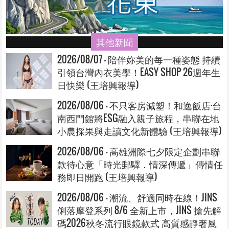
其他新聞
2026/08/07 - 陪伴妳美的每一種姿態 持續
引領台灣內衣美學！EASY SHOP 26週年生
日快樂 (王培興報導)
2026/08/06 - 不只客房減塑！和逸飯店·台
南西門館將ESG融入親子旅程，串聯在地
小農採果與走讀文化新體驗 (王培興報導)
2026/08/06 - 高雄洲際七夕限定企劃串聯
款待心意「時光郵驛．情深傳遞」傳情任
務即日開跑 (王培興報導)
2026/08/06 - 潮流、舒適同時在線！JINS
俐落摩登系列 8/6 全新上市，JINS 搶先解
碼2026秋冬流行眼鏡款式 高質感靜奢風