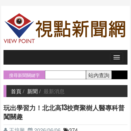
Toggl
naviga
搜尋新聞關鍵字
首頁
新聞
最新消息
玩出學習力！北北高13校齊聚樹人醫專科普
闖關趣
王培興
2026/06/06
374