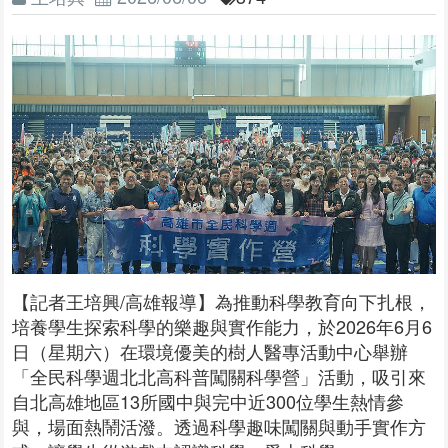
【記者王培興/高雄報導】為推動科學教育向下扎根，
培養學生探索科學的樂趣與實作能力，於2026年6月6
日（星期六）在環境優美的樹人醫專活動中心舉辦
「全民科學週北北高科普闖關科學營」活動，吸引來
自北高雄地區13所國中與完中近300位學生熱情參
與，場面熱鬧活潑。透過科學趣味闖關與動手實作方