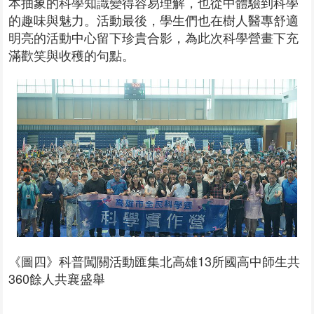
本抽象的科學知識變得容易理解，也從中體驗到科學
的趣味與魅力。活動最後，學生們也在樹人醫專舒適
明亮的活動中心留下珍貴合影，為此次科學營畫下充
滿歡笑與收穫的句點。
《圖四》科普闖關活動匯集北高雄13所國高中師生共
360餘人共襄盛舉