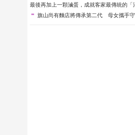
最後再加上一顆滷蛋，成就客家最傳統的「
旗山尚有麵店將傳承第二代 母女攜手守