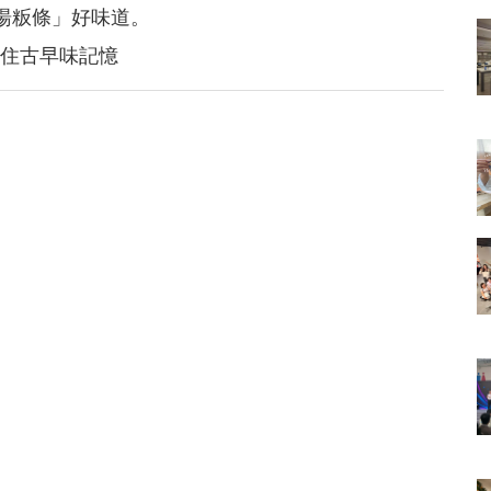
湯粄條」好味道。
住古早味記憶