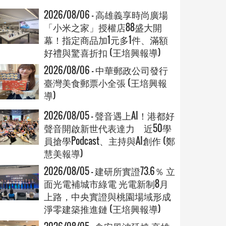
2026/08/06 - 高雄義享時尚廣場
「小米之家」授權店88盛大開
幕！指定商品加1元多1件、滿額
好禮與驚喜折扣 (王培興報導)
2026/08/06 - 中華郵政公司發行
臺灣美食郵票小全張 (王培興報
導)
2026/08/05 - 聲音遇上AI！港都好
聲音開啟新世代表達力 近50學
員搶學Podcast、主持與AI創作 (鄭
慧美報導)
2026/08/05 - 建研所實證73.6％ 立
面光電補城市綠電 光電新制8月
上路，中央實證與桃園場域形成
淨零建築推進鏈 (王培興報導)