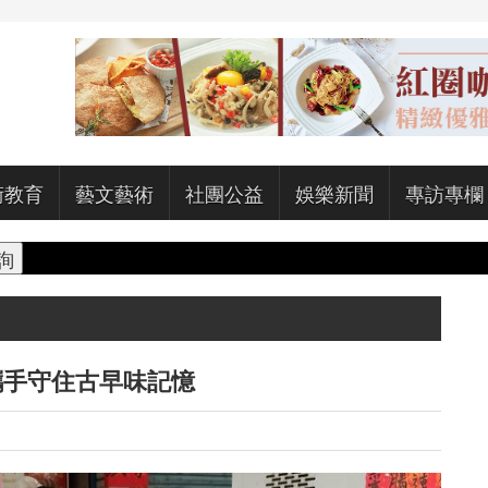
術教育
藝文藝術
社團公益
娛樂新聞
專訪專欄
攜手守住古早味記憶