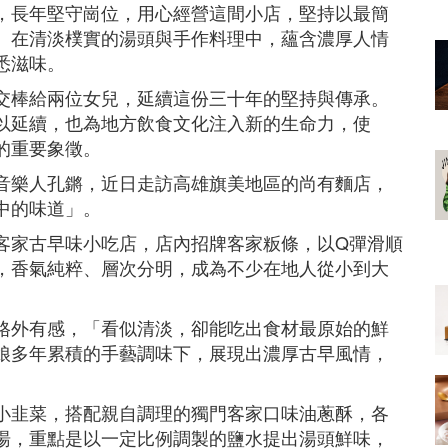
，長年堅守崗位，用心經營這間小店，堅持以最簡
。在清淡樸實的湯頭與手作料理中，蘊含濃厚人情
悉滋味。
交棒給兩位女兒，延續這份三十年的堅持與傳承。
以延續，也為地方飲食文化注入新的生命力，使
的重要象徵。
音樂人孔鏘，近日走訪高雄旗美地區的尚有麵店，
中的味道」。
客家古早味小吃店，店內招牌客家粄條，以Q彈滑順
，香氣純粹、層次分明，成為不少在地人從小到大
格外有感，「看似清淡，卻能吃出食材最原始的鮮
娘多年累積的手藝調味下，展現出濃厚古早風情，
小韭菜，搭配親自調理的獨門客家口味油蔥酥，各
湯，重點是以一定比例調製的鹽水提出湯頭鮮味，