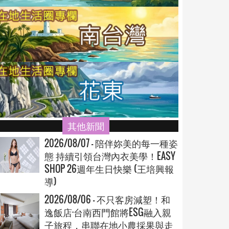
其他新聞
2026/08/07 - 陪伴妳美的每一種姿
態 持續引領台灣內衣美學！EASY
SHOP 26週年生日快樂 (王培興報
導)
2026/08/06 - 不只客房減塑！和
逸飯店·台南西門館將ESG融入親
子旅程，串聯在地小農採果與走