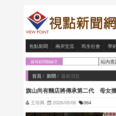
焦點新聞
兩岸交流
民生社會
學
搜尋新聞關鍵字
首頁
新聞
最新消息
旗山尚有麵店將傳承第二代 母女
王培興
2026/05/06
364