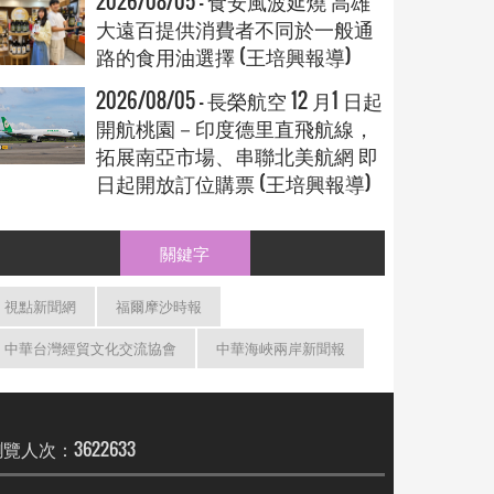
2026/08/05 - 食安風波延燒 高雄
大遠百提供消費者不同於一般通
路的食用油選擇 (王培興報導)
2026/08/05 - 長榮航空 12 月1 日起
開航桃園－印度德里直飛航線，
拓展南亞市場、串聯北美航網 即
日起開放訂位購票 (王培興報導)
關鍵字
視點新聞網
福爾摩沙時報
中華台灣經貿文化交流協會
中華海峽兩岸新聞報
覽人次：3622633