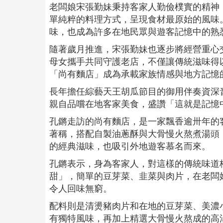
老闆娘宋張勤妹秉持客家人勤儉樸實的精神
單純粹的料理方式，呈現食材最原始的風味
味，也成為許多在地民眾與遊客記憶中的熟
隨著歲月推進，宋張勤妹也逐步將經營重心
母女攜手共同守護老店，不僅讓傳統滋味得
「尚有麵店」成為承載家族情感與地方記憶
長年擔任綜藝天王胡瓜節目的御用伴奏資深
親自品嚐在地客家美食，盛讚「這就是記憶
孔鏘走訪的尚有麵店，是一家飄香逾卅年的
著稱，搭配自製油蔥酥與大骨慢火熬煮湯頭
的經典滋味，也吸引外地遊客慕名而來。
孔鏘表示，身為客家人，對這樣的傳統味道
甜」，簡單的豆芽菜、韭菜與肉片，在老闆
令人回味無窮。
配料則是清燙豬肉片和在地的豆芽菜、美濃
有獨特風味，再加上精選大骨慢火熬成的高