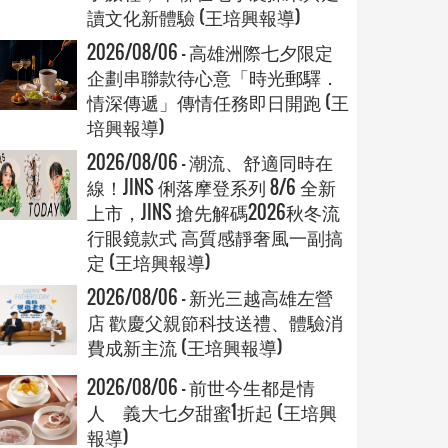
讀文化新體驗 (王培興報導)
2026/08/06 - 高雄洲際七夕限定
企劃串聯款待心意「時光郵驛．
情深傳遞」傳情任務即日開跑 (王
培興報導)
2026/08/06 - 潮流、舒適同時在
線！JINS 俐落摩登系列 8/6 全新
上市，JINS 搶先解碼2026秋冬流
行眼鏡款式 高質感靜奢風一副搞
定 (王培興報導)
2026/08/06 - 新光三越高雄左營
店 歡慶父親節科技送禮、體驗消
費成新主流 (王培興報導)
2026/08/06 - 前世今生都是情
人 義大七夕甜蜜1折起 (王培興
報導)