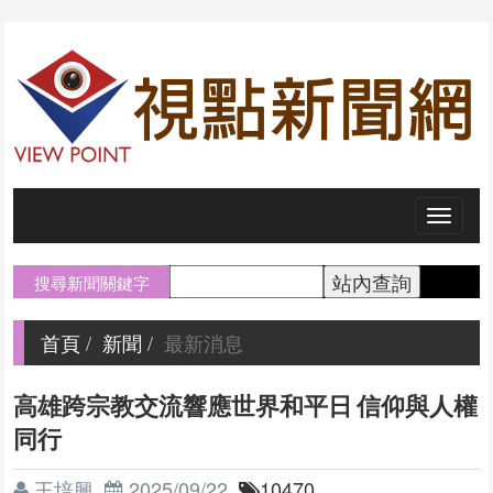
Toggl
naviga
搜尋新聞關鍵字
首頁
新聞
最新消息
高雄跨宗教交流響應世界和平日 信仰與人權
同行
王培興
2025/09/22
10470