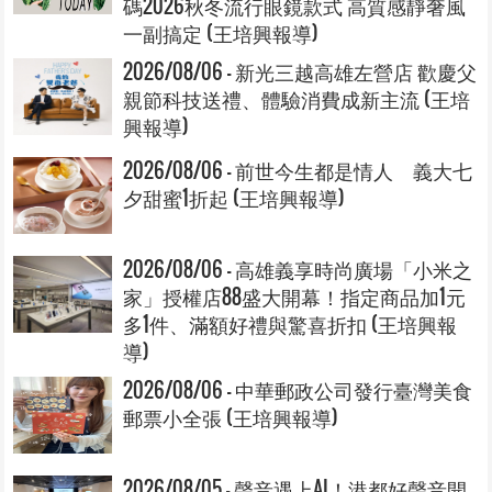
碼2026秋冬流行眼鏡款式 高質感靜奢風
一副搞定 (王培興報導)
2026/08/06 - 新光三越高雄左營店 歡慶父
親節科技送禮、體驗消費成新主流 (王培
興報導)
2026/08/06 - 前世今生都是情人 義大七
夕甜蜜1折起 (王培興報導)
2026/08/06 - 高雄義享時尚廣場「小米之
家」授權店88盛大開幕！指定商品加1元
多1件、滿額好禮與驚喜折扣 (王培興報
導)
2026/08/06 - 中華郵政公司發行臺灣美食
郵票小全張 (王培興報導)
2026/08/05 - 聲音遇上AI！港都好聲音開