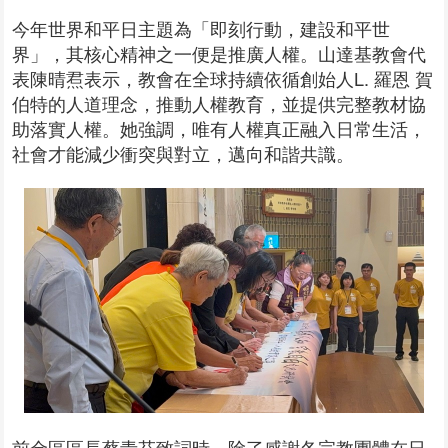
今年世界和平日主題為「即刻行動，建設和平世
界」，其核心精神之一便是推廣人權。山達基教會代
表陳晴焄表示，教會在全球持續依循創始人L. 羅恩 賀
伯特的人道理念，推動人權教育，並提供完整教材協
助落實人權。她強調，唯有人權真正融入日常生活，
社會才能減少衝突與對立，邁向和諧共識。
前金區區長蔡青芬致詞時，除了感謝各宗教團體在日