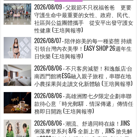
2026/08/09 - 父親節不只祝福爸爸 更要
守護生命中最重要的女性、政府、民代、
社區與公益團體攜手 從安平出發守護女
性健康 (王培興報導)
2026/08/07 - 陪伴妳美的每一種姿態 持續
引領台灣內衣美學！EASY SHOP 26週年生
日快樂 (王培興報導)
2026/08/06 - 不只客房減塑！和逸飯店·台
南西門館將ESG融入親子旅程，串聯在地
小農採果與走讀文化新體驗 (王培興報導)
2026/08/06 - 高雄洲際七夕限定企劃串聯
款待心意「時光郵驛．情深傳遞」傳情任
務即日開跑 (王培興報導)
2026/08/06 - 潮流、舒適同時在線！JINS
俐落摩登系列 8/6 全新上市，JINS 搶先解