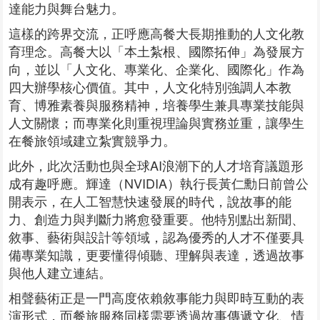
達能力與舞台魅力。
這樣的跨界交流，正呼應高餐大長期推動的人文化教
育理念。高餐大以「本土紮根、國際拓伸」為發展方
向，並以「人文化、專業化、企業化、國際化」作為
四大辦學核心價值。其中，人文化特別強調人本教
育、博雅素養與服務精神，培養學生兼具專業技能與
人文關懷；而專業化則重視理論與實務並重，讓學生
在餐旅領域建立紮實競爭力。
此外，此次活動也與全球AI浪潮下的人才培育議題形
成有趣呼應。輝達（NVIDIA）執行長黃仁勳日前曾公
開表示，在人工智慧快速發展的時代，說故事的能
力、創造力與判斷力將愈發重要。他特別點出新聞、
敘事、藝術與設計等領域，認為優秀的人才不僅要具
備專業知識，更要懂得傾聽、理解與表達，透過故事
與他人建立連結。
相聲藝術正是一門高度依賴敘事能力與即時互動的表
演形式，而餐旅服務同樣需要透過故事傳遞文化、情