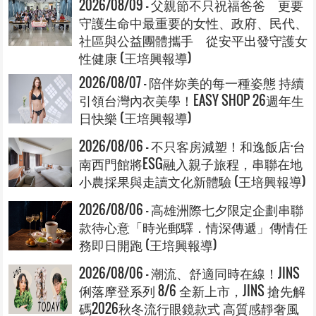
2026/08/09 - 父親節不只祝福爸爸 更要
守護生命中最重要的女性、政府、民代、
社區與公益團體攜手 從安平出發守護女
性健康 (王培興報導)
2026/08/07 - 陪伴妳美的每一種姿態 持續
引領台灣內衣美學！EASY SHOP 26週年生
日快樂 (王培興報導)
2026/08/06 - 不只客房減塑！和逸飯店·台
南西門館將ESG融入親子旅程，串聯在地
小農採果與走讀文化新體驗 (王培興報導)
2026/08/06 - 高雄洲際七夕限定企劃串聯
款待心意「時光郵驛．情深傳遞」傳情任
務即日開跑 (王培興報導)
2026/08/06 - 潮流、舒適同時在線！JINS
俐落摩登系列 8/6 全新上市，JINS 搶先解
碼2026秋冬流行眼鏡款式 高質感靜奢風