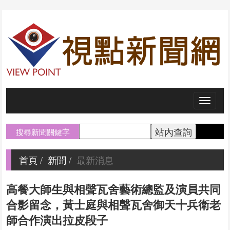
Toggl
naviga
搜尋新聞關鍵字
首頁
新聞
最新消息
高餐大師生與相聲瓦舍藝術總監及演員共同
合影留念，黃士庭與相聲瓦舍御天十兵衛老
師合作演出拉皮段子