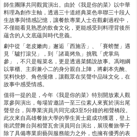
師生團隊共同觀賞演出。由於《我是你的菜》以中華
料理為創作主軸，透過三十道經典菜色串聯三十段人
生故事與情感記憶，讓餐飲專業人士在觀劇過程中，
不僅能看見熟悉的飲食文化，更能感受到料理背後所
蘊含的人文底蘊與時代意義。
劇中從「老皮嫩肉」邂逅「西施舌」、「賽螃蟹」遇
見「驢打滾兒」，到「諸葛烤魚」挑戰「虎掌烏
參」，不只是報菜名，更是透過菜餚說故事。馮翊綱
以掌櫃、主廚兼小二的身分親自上陣，將劇本先醃、
笑料快炒、角色慢燉，讓觀眾在笑聲中品味文化，在
故事中感受情感。
值得一提的是，今年《我是你的菜》特別開放素人觀
眾參與演出，每場皆邀請一至三位素人來賓於演出尾
聲登台，與專業演員共同完成3至5分鐘的相聲橋段。
此次來自高雄餐旅大學的學生黃士庭成功獲選，登上
衛武營舞台與相聲瓦舍演員同台演出，展現餐旅學子
除了具備專業廚藝與服務能力之外，也擁有優秀的表