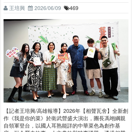
王培興
2026/06/09
469
【記者王培興/高雄報導】2026年【相聲瓦舍】全新創
作《我是你的菜》於衛武營盛大演出，團長馮翊綱親
自領軍登台，以國人耳熟能詳的中華菜色為創作基