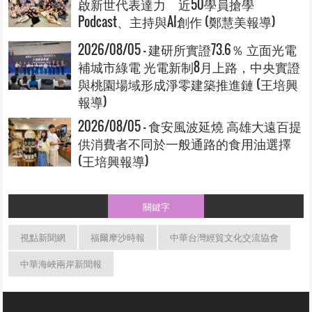
啟新世代表達力 近50學員搶學
Podcast、主持與AI創作 (鄭慧美報導)
2026/08/05 - 建研所實證73.6％ 立面光電
補城市綠電 光電新制8月上路，中央實證
與桃園場域形成淨零建築推進鏈 (王培興
報導)
2026/08/05 - 食安風波延燒 高雄大遠百提
供消費者不同於一般通路的食用油選擇
(王培興報導)
關鍵字
視點新聞網
福爾摩沙時報
中華台灣經貿文化交流協會
中華海峽兩岸新聞報