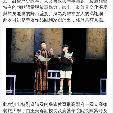
底，融合歷史故事、人文典故與時事議題，透過相聲
特有的幽默語彙與敘事魅力，端出一道兼具文化深度
與歡笑能量的舞台盛宴。身為高雄左營人的馮翊綱，
此次可說是帶著作品回到家鄉演出，格外具有意義。
此次演出特別邀請國內餐旅教育最高學府—國立高雄
餐旅大學，由王美蓉副校長及廚藝學院院長陳紫玲及