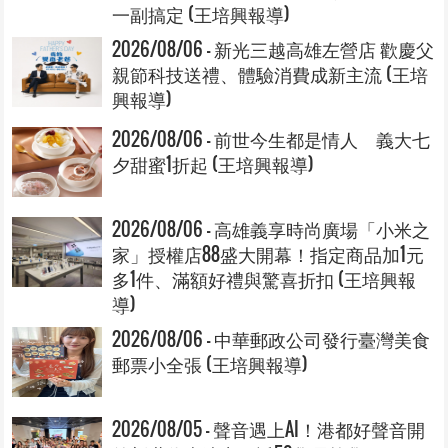
一副搞定 (王培興報導)
2026/08/06 - 新光三越高雄左營店 歡慶父
親節科技送禮、體驗消費成新主流 (王培
興報導)
2026/08/06 - 前世今生都是情人 義大七
夕甜蜜1折起 (王培興報導)
2026/08/06 - 高雄義享時尚廣場「小米之
家」授權店88盛大開幕！指定商品加1元
多1件、滿額好禮與驚喜折扣 (王培興報
導)
2026/08/06 - 中華郵政公司發行臺灣美食
郵票小全張 (王培興報導)
2026/08/05 - 聲音遇上AI！港都好聲音開