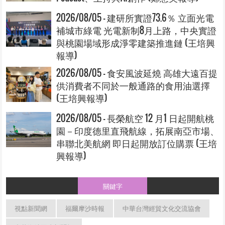
2026/08/05 - 建研所實證73.6％ 立面光電
補城市綠電 光電新制8月上路，中央實證
與桃園場域形成淨零建築推進鏈 (王培興
報導)
2026/08/05 - 食安風波延燒 高雄大遠百提
供消費者不同於一般通路的食用油選擇
(王培興報導)
2026/08/05 - 長榮航空 12 月1 日起開航桃
園－印度德里直飛航線，拓展南亞市場、
串聯北美航網 即日起開放訂位購票 (王培
興報導)
關鍵字
視點新聞網
福爾摩沙時報
中華台灣經貿文化交流協會