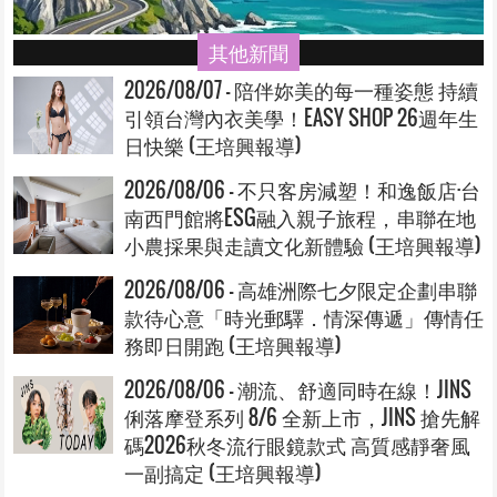
其他新聞
2026/08/07 - 陪伴妳美的每一種姿態 持續
引領台灣內衣美學！EASY SHOP 26週年生
日快樂 (王培興報導)
2026/08/06 - 不只客房減塑！和逸飯店·台
南西門館將ESG融入親子旅程，串聯在地
小農採果與走讀文化新體驗 (王培興報導)
2026/08/06 - 高雄洲際七夕限定企劃串聯
款待心意「時光郵驛．情深傳遞」傳情任
務即日開跑 (王培興報導)
2026/08/06 - 潮流、舒適同時在線！JINS
俐落摩登系列 8/6 全新上市，JINS 搶先解
碼2026秋冬流行眼鏡款式 高質感靜奢風
一副搞定 (王培興報導)