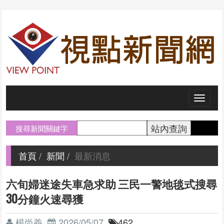
Toggl
naviga
搜尋新聞關鍵字
首頁
新聞
最新消息
六旬婦迷途失車急求助 三民一警地毯式搜尋
30分鐘火速尋獲
楊尚義
2026/05/07
462