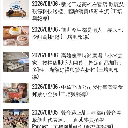
2026/08/06 - 新光三越高雄左營店 歡慶父
親節科技送禮、體驗消費成新主流 (王培
興報導)
2026/08/06 - 前世今生都是情人 義大七
夕甜蜜1折起 (王培興報導)
2026/08/06 - 高雄義享時尚廣場「小米之
家」授權店88盛大開幕！指定商品加1元
多1件、滿額好禮與驚喜折扣 (王培興報
導)
2026/08/06 - 中華郵政公司發行臺灣美食
郵票小全張 (王培興報導)
2026/08/05 - 聲音遇上AI！港都好聲音開
啟新世代表達力 近50學員搶學
Podcast、主持與AI創作 (鄭慧美報導)