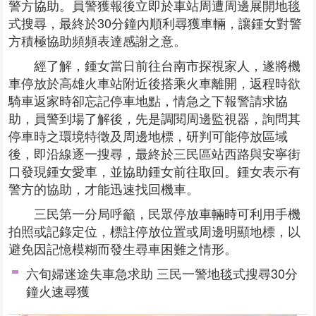
警方協助。員警獲報後立即於車站周遭周邊展開地毯
式搜尋，最終於30分鐘內順利尋獲車輛，讓鍾女對警
方積極協助頻頻表達感謝之意。
經了解，鍾女當日前往台南市探視家人，遂將機
車停放於高雄火車站附近後搭乘火車離開，返程時欲
騎車返家時卻忘記停車地點，情急之下報警請求協
助，員警到場了解後，先是調閱周邊監視器，詢問其
停車時之環境特徵及周邊地標，研判可能停放區域
後，即沿線逐一搜尋，最終於三民區站西路與安寧街
口發現鍾女愛車，並協助鍾女前往取回。鍾女表示有
警方的協助，才能迅速找回機車。
三民第一分局呼籲，民眾停放車輛時可利用手機
拍照或記錄定位，標註停放位置或周邊明顯地標，以
避免因記憶模糊而發生尋車困難之情形。
六旬婦迷途失車急求助 三民一警地毯式搜尋30分
鐘火速尋獲