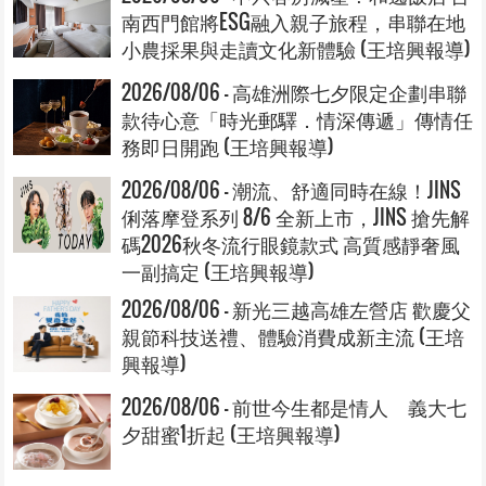
南西門館將ESG融入親子旅程，串聯在地
小農採果與走讀文化新體驗 (王培興報導)
2026/08/06 - 高雄洲際七夕限定企劃串聯
款待心意「時光郵驛．情深傳遞」傳情任
務即日開跑 (王培興報導)
2026/08/06 - 潮流、舒適同時在線！JINS
俐落摩登系列 8/6 全新上市，JINS 搶先解
碼2026秋冬流行眼鏡款式 高質感靜奢風
一副搞定 (王培興報導)
2026/08/06 - 新光三越高雄左營店 歡慶父
親節科技送禮、體驗消費成新主流 (王培
興報導)
2026/08/06 - 前世今生都是情人 義大七
夕甜蜜1折起 (王培興報導)