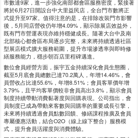
市數達9家，進一步強化南部都會區服務密度，緊接著
將於6月27日開設台中大里益民店，全台門市數將正
式提升至97家。值得注意的是，在排除改裝門市影響
後，5月同店營收仍年增4.09%，顯示除展店效益外，
既有門市營運表現亦維持穩健成長。隨著大台中及南
北部核心都會區布局逐步完整，未來將持續透過社區
型展店模式擴大服務範圍，提升市場滲透率與即時修
繕服務能力，穩步朝百店里程碑邁進。
數位會員經營方面，振宇五金持續深化會員生態圈，
截至5月底會員總數已達70.2萬人，年增14.46%，會
員營收占比達55.6%，年增8.51%；會員客單價年增
3.79%，且平均客單價較非會員高出3.8%，顯示會員
制度持續帶動消費黏著度與回購表現。公司指出，會
員制度已成為帶動來客數與回購率的重要成長引擎，
未來將持續透過會員點數回饋、修繕課程推廣及會員
專屬優惠活動，結合O2O（線上線下整合）服務模
式，提升會員活躍度與消費體驗。