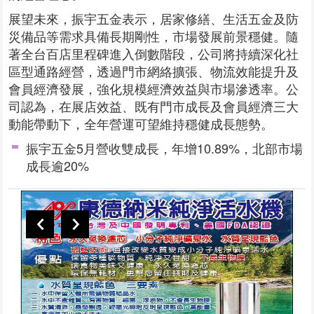
展望未來，振宇五金表示，居家修繕、生活五金及防
災備品等需求具備長期剛性，市場發展前景穩健。隨
著全台百店里程碑進入倒數階段，公司將持續深化社
區型通路經營，透過門市網絡擴張、物流效能提升及
會員經濟發展，強化規模經濟效益與市場滲透率。公
司認為，在展店效益、既有門市成長及會員經濟三大
動能帶動下，全年營運可望維持穩健成長態勢。
振宇五金5月營收雙成長，年增10.89%，北部市場
成長逾20%