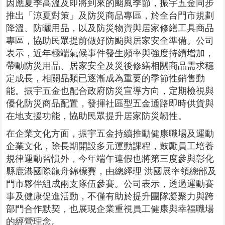
因應夏季高溫及即將到來的颱風季節，振宇五金同步
推出「涼夏對策」及防災商品專區，於全台門市規劃
降溫、防曬用品，以及防災物資與居家修繕工具商品
專區，協助民眾提前做好防颱與居家安全準備。公司
表示，近年極端氣候事件發生頻率與強度持續增加，
帶動防災用品、居家安全及災後修繕相關商品需求穩
定成長，相關品類已逐漸成為重要的季節性銷售動
能。振宇五金也配合政府防災宣導方向，定期檢視與
優化防災商品配置，發揮社區型五金通路即時供貨與
在地支援功能，協助民眾提升居家防災韌性。
在企業文化方面，振宇五金持續推動健康職場及運動
企業文化，除長期開設多元運動課程，鼓勵員工培養
規律運動習慣外，今年端午連假也將第三度參與彰化
縣鹿港國際龍舟錦標賽，由總經理 洪國展率領總部及
門市夥伴組成兩支隊伍參賽。公司表示，透過運動賽
事及健康促進活動，不僅有助於提升團隊凝聚力與跨
部門合作默契，也展現企業重視員工健康與幸福職場
的經營理念。