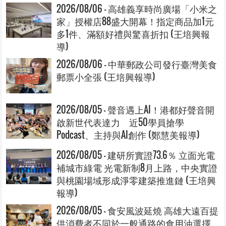
2026/08/06 - 高雄義享時尚廣場「小米之
家」授權店88盛大開幕！指定商品加1元
多1件、滿額好禮與驚喜折扣 (王培興報
導)
2026/08/06 - 中華郵政公司發行臺灣美食
郵票小全張 (王培興報導)
2026/08/05 - 聲音遇上AI！港都好聲音開
啟新世代表達力 近50學員搶學
Podcast、主持與AI創作 (鄭慧美報導)
2026/08/05 - 建研所實證73.6％ 立面光電
補城市綠電 光電新制8月上路，中央實證
與桃園場域形成淨零建築推進鏈 (王培興
報導)
2026/08/05 - 食安風波延燒 高雄大遠百提
供消費者不同於一般通路的食用油選擇