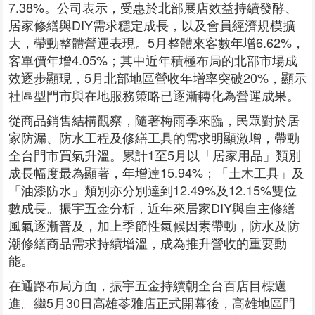
7.38%。公司表示，受惠於北部展店效益持續發酵、
居家修繕與DIY需求穩定成長，以及會員經濟規模擴
大，帶動整體營運表現。5月整體來客數年增6.62%，
客單價年增4.05%；其中近年積極布局的北部市場成
效逐步顯現，5月北部地區營收年增率突破20%，顯示
社區型門市與在地服務策略已逐漸轉化為營運成果。
從商品銷售結構觀察，隨著梅雨季來臨，民眾對於居
家防漏、防水工程及修繕工具的需求明顯激增，帶動
全台門市買氣升溫。累計1至5月以「居家用品」類別
成長幅度最為顯著，年增達15.94%；「土木工具」及
「油漆防水」類別亦分別達到12.49%及12.15%雙位
數成長。振宇五金分析，近年來居家DIY與自主修繕
風氣逐漸普及，加上季節性氣候因素帶動，防水及防
潮修繕商品需求持續增溫，成為推升營收的重要動
能。
在通路布局方面，振宇五金持續朝全台百店目標邁
進。繼5月30日高雄苓雅店正式開幕後，高雄地區門